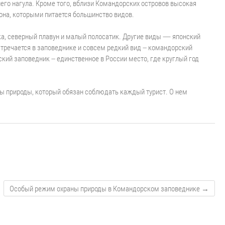
него нагула. Кроме того, вблизи Командорских островов высокая
тона, которыми питается большинство видов.
ка, северный плавун и малый полосатик. Другие виды — японский
тречается в заповеднике и совсем редкий вид – командорский
ский заповедник – единственное в России место, где круглый год
ы природы, который обязан соблюдать каждый турист. О нем
Особый режим охраны природы в Командорском заповеднике
→