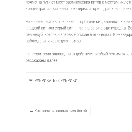
прямо на пути от мест размножения китов к местам их лет
концентрация биогенного материала: криля, рачков, планк
⠀
Наиболее часто встречаются горбатый кит, кашалот, косат
гладкий кит или серый кит — заплывают сюда изредка. Вс
ремнезуб, который впервые описан в этих водах. Командор
наблюдают и исследуют китов.
⠀
На территории заповедника действует особый режим охран
расскажем далее.
РУБРИКА:
БЕЗ РУБРИКИ
←
Как начать заниматься йогой