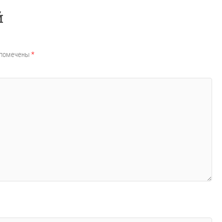
й
 помечены
*