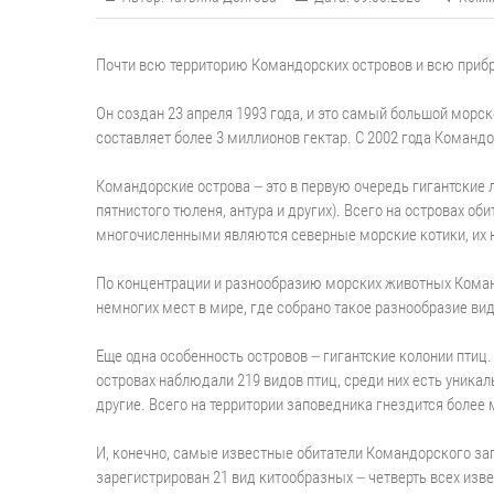
Почти всю территорию Командорских островов и всю при
⠀
Он создан 23 апреля 1993 года, и это самый большой морс
составляет более 3 миллионов гектар. С 2002 года Коман
⠀
Командорские острова – это в первую очередь гигантские
пятнистого тюленя, антура и других). Всего на островах о
многочисленными являются северные морские котики, их 
⠀
По концентрации и разнообразию морских животных Команд
немногих мест в мире, где собрано такое разнообразие ви
⠀
Еще одна особенность островов – гигантские колонии пти
островах наблюдали 219 видов птиц, среди них есть уника
другие. Всего на территории заповедника гнездится более
⠀
И, конечно, самые известные обитатели Командорского зап
зарегистрирован 21 вид китообразных – четверть всех изв