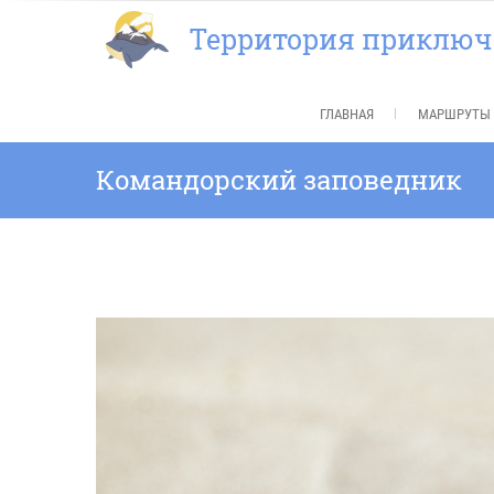
Перейти
Территория приклю
к
содержимому
ГЛАВНАЯ
МАРШРУТЫ 
Командорский заповедник