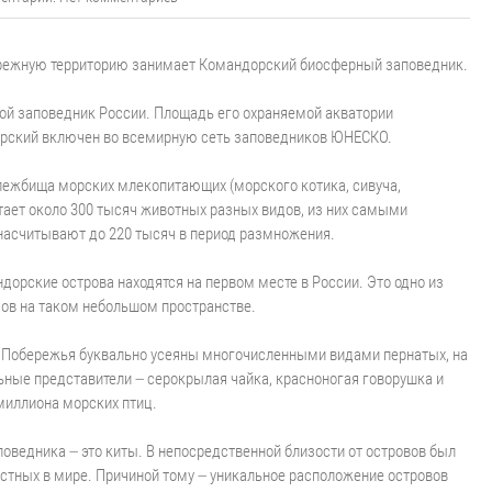
брежную территорию занимает Командорский биосферный заповедник.
кой заповедник России. Площадь его охраняемой акватории
дорский включен во всемирную сеть заповедников ЮНЕСКО.
 лежбища морских млекопитающих (морского котика, сивуча,
битает около 300 тысяч животных разных видов, из них самыми
насчитывают до 220 тысяч в период размножения.
орские острова находятся на первом месте в России. Это одно из
дов на таком небольшом пространстве.
ц. Побережья буквально усеяны многочисленными видами пернатых, на
льные представители – серокрылая чайка, красноногая говорушка и
 миллиона морских птиц.
оведника – это киты. В непосредственной близости от островов был
естных в мире. Причиной тому – уникальное расположение островов