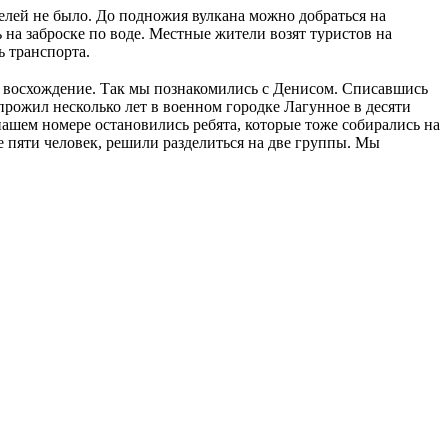
елей не было. До подножия вулкана можно добраться на
 на заброске по воде. Местные жители возят туристов на
ь транспорта.
на восхождение. Так мы познакомились с Денисом. Списавшись
прожил несколько лет в военном городке Лагунное в десяти
нашем номере остановились ребята, которые тоже собирались на
ее пяти человек, решили разделиться на две группы. Мы