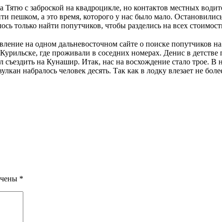
 Тятю с заброской на квадроцикле, но контактов местных водит
и пешком, а это время, которого у нас было мало. Остановились
лось только найти попутчиков, чтобы разделись на всех стоимост
ъявление на одном дальневосточном сайте о поиске попутчиков 
урильске, где проживали в соседних номерах. Денис в детстве 
съездить на Кунашир. Итак, нас на восхождение стало трое. В 
лкан набралось человек десять. Так как в лодку влезает не бол
ечены
*