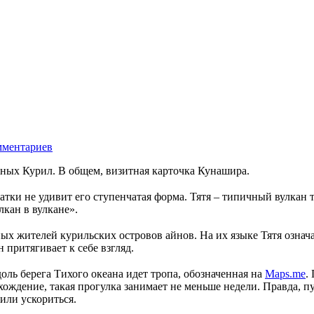
мментариев
ых Курил. В общем, визитная карточка Кунашира.
ки не удивит его ступенчатая форма. Тятя – типичный вулкан т
лкан в вулкане».
ных жителей курильских островов айнов. На их языке Тятя означ
 притягивает к себе взгляд.
оль берега Тихого океана идет тропа, обозначенная на
Maps.me
.
хождение, такая прогулка занимает не меньше недели. Правда, п
шили ускориться.