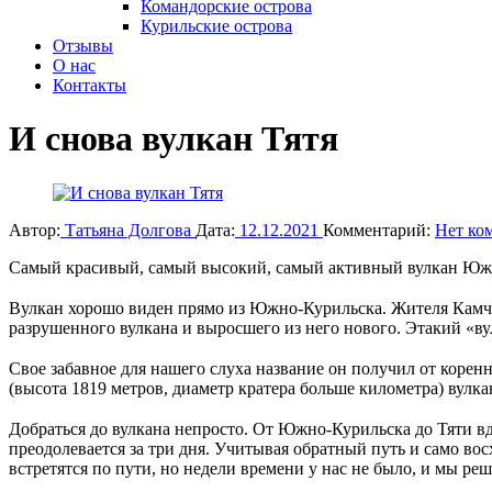
Командорские острова
Курильские острова
Отзывы
О нас
Контакты
И снова вулкан Тятя
Автор:
Татьяна Долгова
Дата:
12.12.2021
Комментарий:
Нет ко
Самый красивый, самый высокий, самый активный вулкан Южн
⠀
Вулкан хорошо виден прямо из Южно-Курильска. Жителя Камчат
разрушенного вулкана и выросшего из него нового. Этакий «ву
⠀
Свое забавное для нашего слуха название он получил от корен
(высота 1819 метров, диаметр кратера больше километра) вулкан
⠀
Добраться до вулкана непросто. От Южно-Курильска до Тяти вд
преодолевается за три дня. Учитывая обратный путь и само вос
встретятся по пути, но недели времени у нас не было, и мы ре
⠀