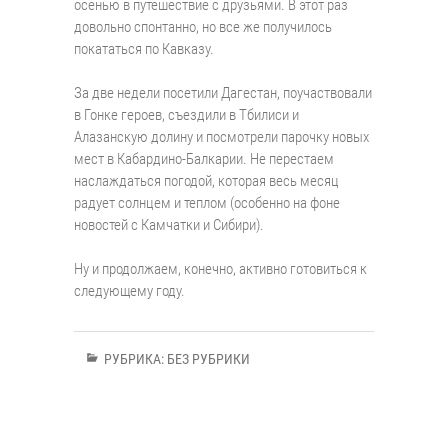
осенью в путешествие с друзьями. В этот раз
довольно спонтанно, но все же получилось
покататься по Кавказу.
⠀
За две недели посетили Дагестан, поучаствовали
в Гонке героев, съездили в Тбилиси и
Алазанскую долину и посмотрели парочку новых
мест в Кабардино-Балкарии. Не перестаем
наслаждаться погодой, которая весь месяц
радует солнцем и теплом (особенно на фоне
новостей с Камчатки и Сибири).
⠀
Ну и продолжаем, конечно, активно готовиться к
следующему году.
РУБРИКА:
БЕЗ РУБРИКИ