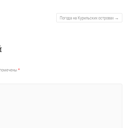
Погода на Курильских островах
→
й
 помечены
*