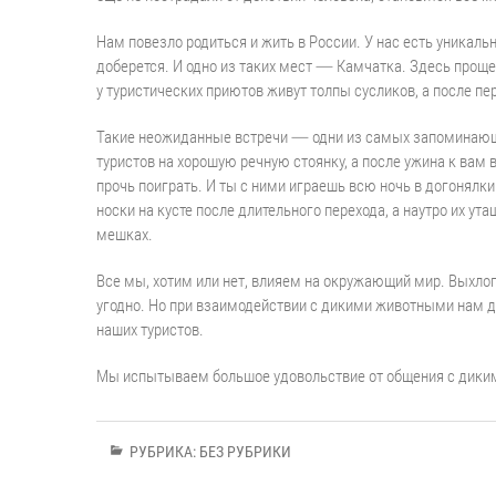
Нам повезло родиться и жить в России. У нас есть уникал
доберется. И одно из таких мест — Камчатка. Здесь проще
у туристических приютов живут толпы сусликов, а после пе
Такие неожиданные встречи — одни из самых запоминающи
туристов на хорошую речную стоянку, а после ужина к вам
прочь поиграть. И ты с ними играешь всю ночь в догонялки
носки на кусте после длительного перехода, а наутро их ута
мешках.
Все мы, хотим или нет, влияем на окружающий мир. Выхло
угодно. Но при взаимодействии с дикими животными нам до
наших туристов.
Мы испытываем большое удовольствие от общения с дикими
РУБРИКА:
БЕЗ РУБРИКИ