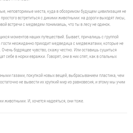
ьные, неповторимые места, куда в обозримом будущем цивилизация не
 простого встретиться с дикими животными: на дороги выходят лисы,
рвой встречи с медведем понимаешь, что ты в лесу не одинок.
хся моментов наших путешествий. Бывает, причалишь с группой
 в гости неожиданно приходит медведица с медвежатами, которые не
. Очень бодрящее чувство, скажу честно. Или оставишь сушиться
щат себе в норки евражки. Говорят, они в них спят, как в спальных
пными газами, покупкой новых вещей, выбрасыванием пластика, чем
статочно не вывести их хрупкий мир из равновесия, и этому мы учим
 животными. И, хочется надеяться, они тоже.