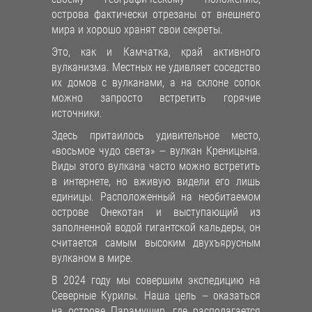
острова фактически отрезаны от внешнего
мира и хорошо хранят свои секреты.
Это, как и Камчатка, край активного
вулканизма. Местных не удивляет соседство
их домов с вулканами, а на склоне сопок
можно запросто встретить горячие
источники.
Здесь притаилось удивительное место,
«восьмое чудо света» – вулкан Креницына.
Виды этого вулкана часто можно встретить
в интернете, но вживую видели его лишь
единицы. Расположенный на необитаемом
острове Онекотан и выступающий из
заполненной водой гигантской кальдеры, он
считается самым высоким двухъярусным
вулканом в мире.
В 2024 году мы совершим экспедицию на
Северные Курилы. Наша цель – оказаться
на острове Парамушир, где располагается