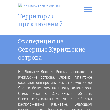
Перейти
к
содержимому
Территория
приключений
Экспедиция на
Северные Курильские
острова
На Дальнем Востоке России расположены
Курильские острова. Словно гигантское
ожерелье, они протянулись от Камчатки до
Японии более, чем на тысячу километров.
Относящиеся к Сахалинской области,
Северные Курилы все же тяготеют к близко
расположенной Камчатке. Благодаря
своему географическому положению,